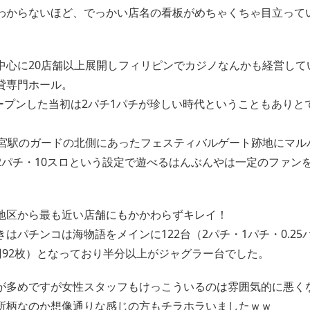
わからないほど、でっかい店名の看板がめちゃくちゃ目立って
。
中心に20店舗以上展開しフィリピンでカジノなんかも経営して
貸専門ホール。
にオープンした当初は2パチ1パチが珍しい時代ということもありと
R新今宮駅のガードの北側にあったフェスティバルゲート跡地にマ
2パチ・10スロという設定で遊べるはんぶんやは一定のファン
地区から最も近い店舗にもかかわらずキレイ！
はパチンコは海物語をメインに122台（2パチ・1パチ・0.2
00円92枚）となっており半分以上がジャグラー台でした。
が多めですが女性スタッフもけっこういるのは雰囲気的に悪く
所柄なのか想像通りな感じの方もチラホラいましたｗｗ