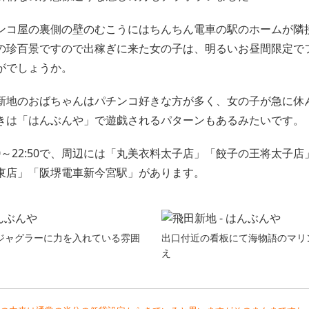
ンコ屋の裏側の壁のむこうにはちんちん電車の駅のホームが隣
の珍百景ですので出稼ぎに来た女の子は、明るいお昼間限定で
がでしょうか。
新地のおばちゃんはパチンコ好きな方が多く、女の子が急に休
きは「はんぶんや」で遊戯されるパターンもあるみたいです。
00～22:50で、周辺には「丸美衣料太子店」「餃子の王将太子
東店」「阪堺電車新今宮駅」があります。
ジャグラーに力を入れている雰囲
出口付近の看板にて海物語のマリ
え