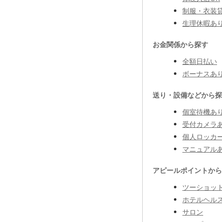
制服・衣装
生理休暇あ
お金関係から探す
全額日払い
ボーナスあ
送り・設備などから探
個室待機あ
受付カメラ
個人ロッカ
マニュアル
アピールポイントから
ツーショッ
ホテルヘル
サロン