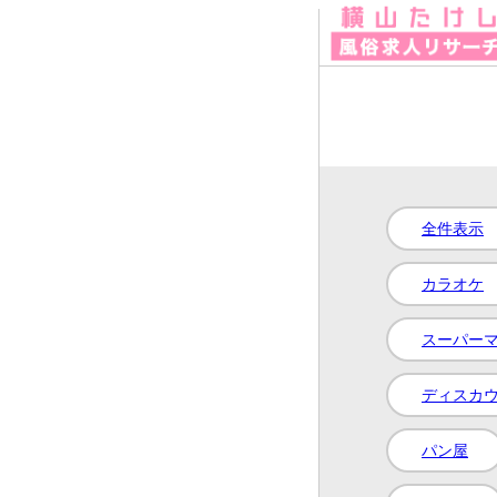
18才・19才・20
20代後半～30代歓
30代・人妻歓迎
全件表示
40代・50代・60
カラオケ
いろんな条件を選
風俗求人リサーチ
スーパー
プライバシーポリ
ディスカ
パン屋