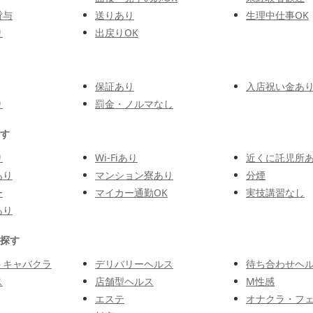
貸与
送りあり
生理中仕事OK
り
出戻りOK
保証あり
入店祝い金あ
り
罰金・ノルマなし
す
り
Wi-Fiあり
近くに託児所
あり
マンション寮あり
分煙
ー
マイカー通勤OK
実技講習なし
あり
探す
トキャバクラ
デリバリーヘルス
待ち合わせヘ
ス
店舗型ヘルス
M性感
エステ
オナクラ・フ