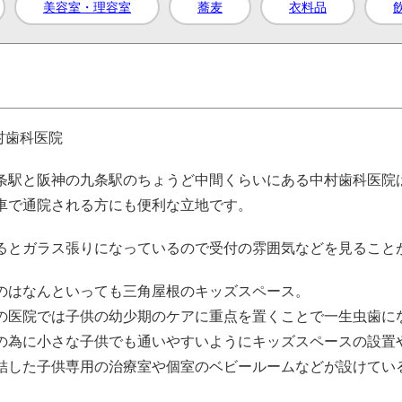
美容室・理容室
蕎麦
衣料品
条駅と阪神の九条駅のちょうど中間くらいにある中村歯科医院
車で通院される方にも便利な立地です。
るとガラス張りになっているので受付の雰囲気などを見ること
のはなんといっても三角屋根のキッズスペース。
の医院では子供の幼少期のケアに重点を置くことで一生虫歯に
の為に小さな子供でも通いやすいようにキッズスペースの設置
結した子供専用の治療室や個室のベビールームなどが設けてい