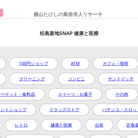
横山たけしの風俗求人リサーチ
代歓迎から探す
松島新地SNAP 健康と医療
迎
100円ショップ
ATM
カフェ・喫茶
代～・熟女歓迎
クリーニング
コンビニ
サンドイッチ
んで探す
運営者情報
マーケット・食料品
スイーツ・お菓子
その他
シー
ウントショップ
ドラッグストア
パチンコ・スロッ
レトロ
健康と医療
出前
定食