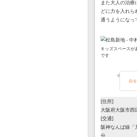
また大人の治療
どに力を入れら
通うようになっ
キッズスペースが
です
白を
[住所]
大阪府大阪市西区九
[交通]
阪神なんば線「
分