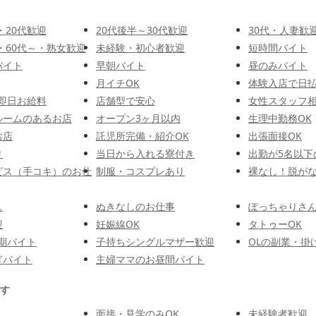
・20代歓迎
20代後半～30代歓迎
30代・人妻歓
代・60代～・熟女歓迎
未経験・初心者歓迎
短時間バイト
バイト
早朝バイト
昼のみバイト
月イチOK
体験入店で日
即日お給料
店舗型で安心
女性スタッフ相
ルームのあるお店
オープン3ヶ月以内
生理中勤務OK
お店
託児所完備・紹介OK
出張面接OK
り
当日から入れる寮付き
出勤が5名以下
ビス（手コキ）のお仕
制服・コスプレあり
裸なし！脱が
し
ぬきなしのお仕事
ぽっちゃりさ
迎
妊娠線OK
タトゥーOK
期バイト
子持ちシングルマザー歓迎
OLの副業・掛
ぎバイト
主婦ママのお昼間バイト
す
面接・見学のみOK
未経験者歓迎