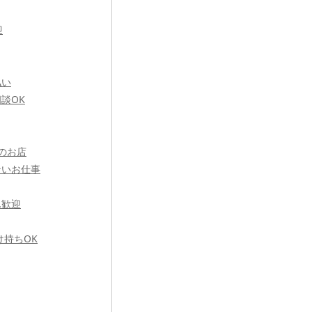
迎
払い
談OK
のお店
ないお仕事
ん歓迎
け持ちOK