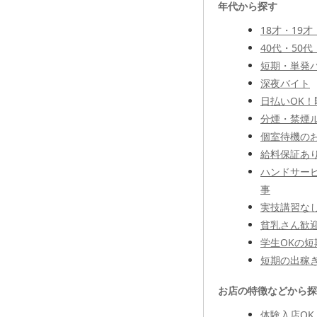
年代から探す
18才・19才
40代・50
短期・単発
深夜バイト
日払いOK！
分煙・禁煙
個室待機の
給料保証あ
ハンドサー
事
実技講習な
貧乳さん歓
学生OKの短
短期の出稼
お店の特徴などから探
体験入店OK