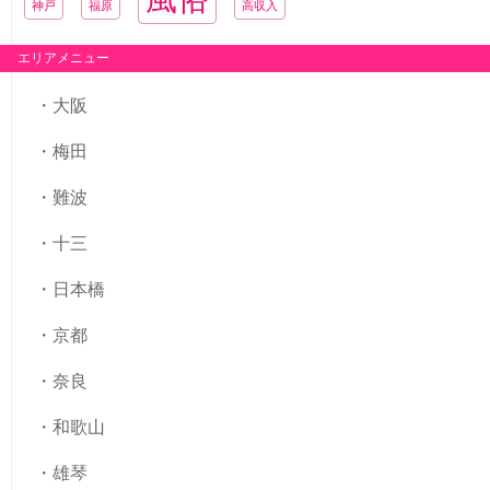
神戸
福原
高収入
エリアメニュー
大阪
梅田
難波
十三
日本橋
京都
奈良
和歌山
雄琴