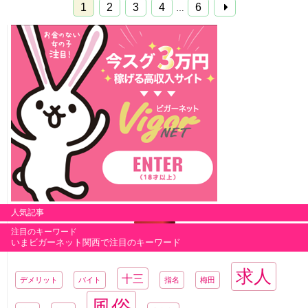
1
2
3
4
6
…
人気記事
注目のキーワード
いまビガーネット関西で注目のキーワード
求人
十三
デメリット
バイト
指名
梅田
風俗