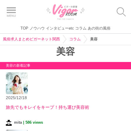
TOP
ノウハウ
インタビューetc
コラム
あの街の風俗
風俗求人まとめビガーネット関西
コラム
美容
美容
美容の新着記事
2025/12/18
旅先でもキレイをキープ！持ち運び美容術
mita
|
586 views