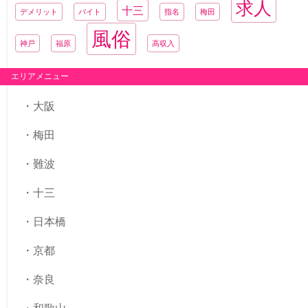
求人
十三
デメリット
バイト
指名
梅田
風俗
神戸
福原
高収入
エリアメニュー
大阪
梅田
難波
十三
日本橋
京都
奈良